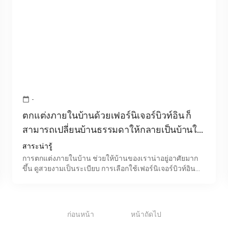
-
calendar_today
ตกแต่งภายในบ้านด้วยเฟอร์นิเจอร์บิวท์อิน ก็
สามารถเปลี่ยนบ้านธรรมดาให้กลายเป็นบ้านใน
ฝันได้
สาระน่ารู้
การตกแต่งภายในบ้าน ช่วยให้บ้านของเราน่าอยู่อาศัยมาก
ขึ้น ดูสวยงามเป็นระเบียบ การเลือกใช้เฟอร์นิเจอร์บิวท์อิน
ประโยชน์ที่นอกจากจะเพิ่มพื้นที่ใช้สอยส่วนอื่นภายในบ้
1
ก่อนหน้า
หน้าถัดไป